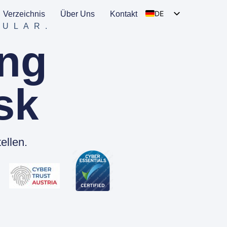
DE
Verzeichnis
Über Uns
Kontakt
DULAR.
EN
ung
HU
SK
FR
sk
ellen.