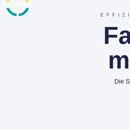
EFFIZ
Fa
m
Die S