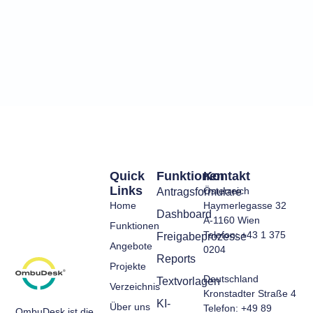
Quick
Funktionen
Kontakt
Links
Österreich
Antragsformulare
Home
Haymerlegasse 32
Dashboard
A-1160 Wien
Funktionen
Telefon: +43 1 375
Freigabeprozesse
Angebote
0204
Reports
Projekte
Deutschland
Textvorlagen
Verzeichnis
Kronstadter Straße 4
KI-
Über uns
Telefon: +49 89
OmbuDesk ist die