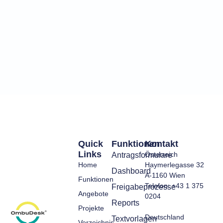
Quick
Funktionen
Kontakt
Links
Österreich
Antragsformulare
Home
Haymerlegasse 32
Dashboard
A-1160 Wien
Funktionen
Telefon: +43 1 375
Freigabeprozesse
Angebote
0204
Reports
Projekte
Deutschland
Textvorlagen
Verzeichnis