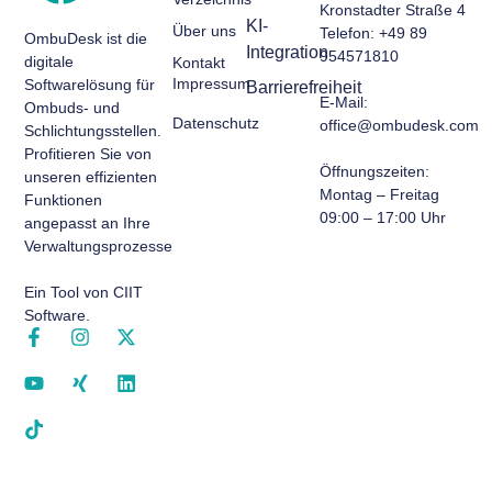
Kronstadter Straße 4
KI-
Über uns
Telefon: +49 89
OmbuDesk ist die
Integration
954571810
digitale
Kontakt
Impressum
Softwarelösung für
Barrierefreiheit
E-Mail:
Ombuds- und
Datenschutz
office@ombudesk.com
Schlichtungsstellen.
Profitieren Sie von
Öffnungszeiten
:
unseren effizienten
Montag – Freitag
Funktionen
09:00 – 17:00 Uhr​
angepasst an Ihre
Verwaltungsprozesse.
Ein Tool von CIIT
Software.