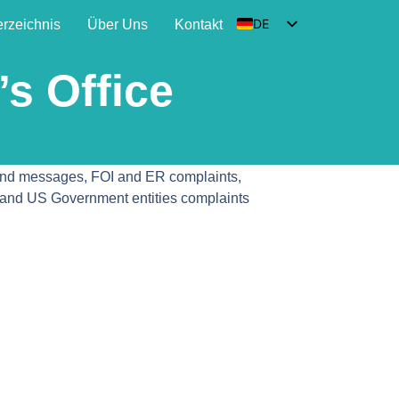
DE
erzeichnis
Über Uns
Kontakt
EN
s Office
HU
SK
FR
s and messages, FOI and ER complaints,
and US Government entities complaints