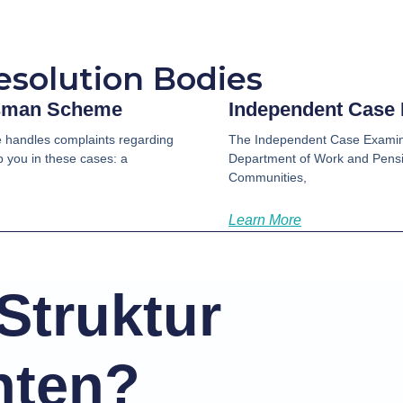
esolution Bodies
sman Scheme
Independent Case
andles complaints regarding
The Independent Case Examine
 you in these cases: a
Department of Work and Pensi
Communities,
Learn More
Struktur
hten?