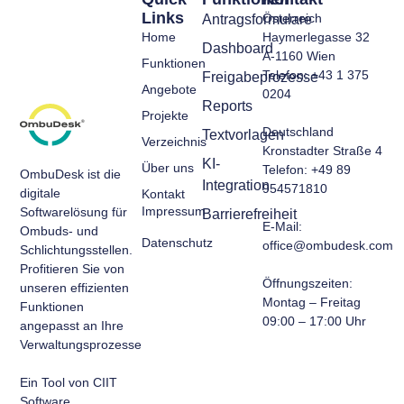
Links
Österreich
Antragsformulare
Home
Haymerlegasse 32
Dashboard
A-1160 Wien
Funktionen
Telefon: +43 1 375
Freigabeprozesse
Angebote
0204
Reports
Projekte
Deutschland
Textvorlagen
Verzeichnis
Kronstadter Straße 4
KI-
Über uns
Telefon: +49 89
OmbuDesk ist die
Integration
954571810
digitale
Kontakt
Impressum
Softwarelösung für
Barrierefreiheit
E-Mail:
Ombuds- und
Datenschutz
office@ombudesk.com
Schlichtungsstellen.
Profitieren Sie von
Öffnungszeiten
:
unseren effizienten
Montag – Freitag
Funktionen
09:00 – 17:00 Uhr​
angepasst an Ihre
Verwaltungsprozesse.
Ein Tool von CIIT
Software.