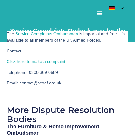
Service Complaints Ombudsman for the
The
Service Complaints Ombudsman
is impartial and free. It’s
Armed Forces
available to all members of the UK Armed Forces.
Contact
:
Click here to make a complaint
Telephone
: 0300 369 0689
Email
: contact@scoaf.org.uk
More Dispute Resolution
Bodies
The Furniture & Home Improvement
Ombudsman