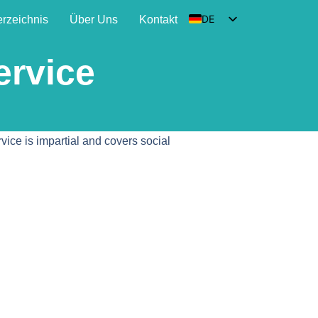
DE
erzeichnis
Über Uns
Kontakt
EN
rvice
HU
SK
FR
vice is impartial and covers social