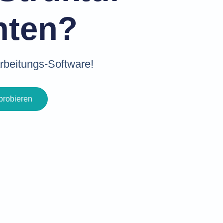
hten?
arbeitungs-Software!
robieren