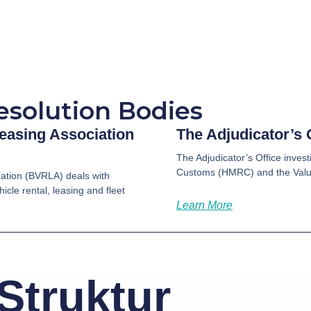
esolution Bodies
Leasing Association
The Adjudicator’s 
The Adjudicator’s Office inve
Customs (HMRC) and the Valua
iation (BVRLA) deals with
cle rental, leasing and fleet
Learn More
Struktur