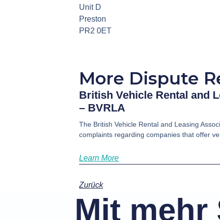
Unit D
Preston
PR2 0ET
More Dispute R
British Vehicle Rental and 
– BVRLA
The British Vehicle Rental and Leasing Assoc
complaints regarding companies that offer vehi
Learn More
Zurück
Mit mehr 