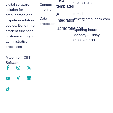
Text
954571810
digital software
Contact
templates
Imprint
solution for
e-mail:
AI
ombudsman and
Data
office@ombudesk.com
dispute resolution
integration
protection
bodies. Benefit from
Barrierefreiheit
Opening hours
:
efficient functions
Monday - Friday
customized to your
09:00 - 17:00
administrative
processes.
A tool from CIIT
Software.