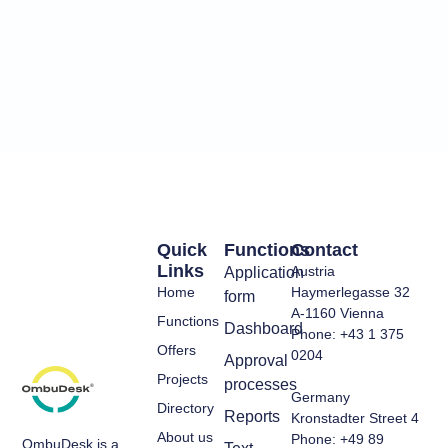
Quick
Functions
Contact
Links
Austria
Application
Home
Haymerlegasse 32
form
A-1160 Vienna
Functions
Dashboard
Phone: +43 1 375
Offers
0204
Approval
Projects
processes
Germany
Directory
Reports
Kronstadter Street 4
About us
Phone: +49 89
OmbuDesk is a