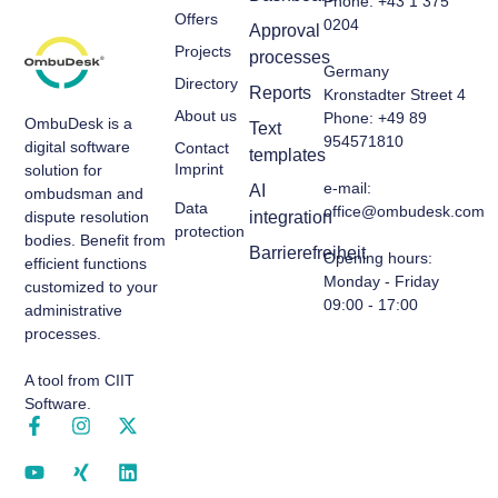
Phone: +43 1 375
Offers
0204
Approval
Projects
processes
Germany
Directory
Reports
Kronstadter Street 4
About us
Phone: +49 89
OmbuDesk is a
Text
954571810
digital software
Contact
templates
Imprint
solution for
e-mail:
AI
ombudsman and
Data
office@ombudesk.com
dispute resolution
integration
protection
bodies. Benefit from
Barrierefreiheit
Opening hours
:
efficient functions
Monday - Friday
customized to your
09:00 - 17:00
administrative
processes.
A tool from CIIT
Software.