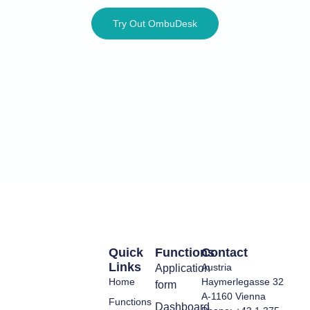
Try Out OmbuDesk
Quick
Functions
Contact
Links
Austria
Application
Home
Haymerlegasse 32
form
A-1160 Vienna
Functions
Dashboard