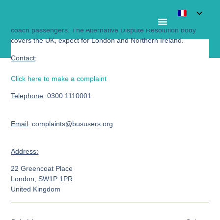
The
Bus Users UK
deals with complaints regarding bus and
coach passengers. The Alternative Dispute Resolution body
covers the UK, expect for London and Northern Ireland.
Bus Users UK
Contact
:
Click here to make a complaint
Telephone
: 0300 1110001
Email
: complaints@bususers.org
Address:
22 Greencoat Place
London, SW1P 1PR
United Kingdom