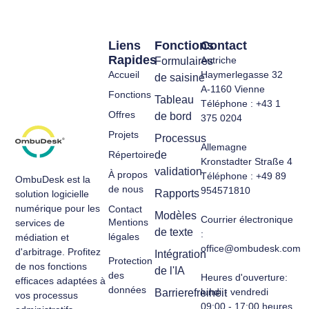
Liens
Fonctions
Contact
Rapides
Autriche
Formulaires
Accueil
Haymerlegasse 32
de saisine
A-1160 Vienne
Fonctions
Tableau
Téléphone : +43 1
Offres
de bord
375 0204
Projets
Processus
Allemagne
Répertoire
de
Kronstadter Straße 4
validation
À propos
Téléphone : +49 89
OmbuDesk est la
de nous
954571810
Rapports
solution logicielle
numérique pour les
Contact
Modèles
Courrier électronique
Mentions
services de
de texte
:
légales
médiation et
office@ombudesk.com
d'arbitrage. Profitez
Intégration
Protection
de nos fonctions
de l'IA
des
Heures d'ouverture
:
efficaces adaptées à
données
lundi - vendredi
Barrierefreiheit
vos processus
09:00 - 17:00 heures