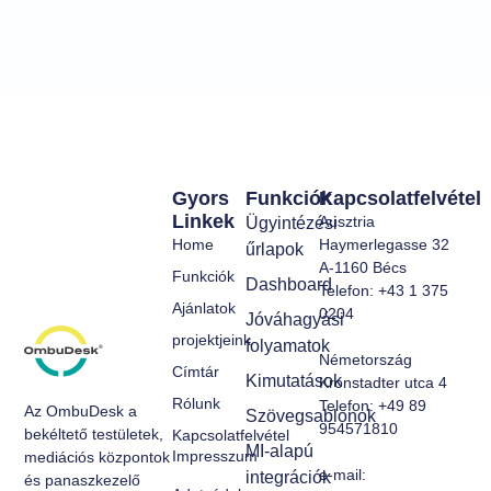
Gyors
Funkciók
Kapcsolatfelvétel
Linkek
Ausztria
Ügyintézési
Home
Haymerlegasse 32
űrlapok
A-1160 Bécs
Funkciók
Dashboard
Telefon: +43 1 375
Ajánlatok
0204
Jóváhagyási
projektjeink
folyamatok
Németország
Címtár
Kimutatások
Kronstadter utca 4
Rólunk
Telefon: +49 89
Az OmbuDesk a
Szövegsablonok
954571810
bekéltető testületek,
Kapcsolatfelvétel
MI-alapú
Impresszum
mediációs központok
e-mail:
integrációk
és panaszkezelő