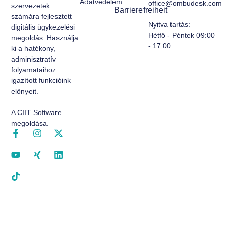
Adatvédelem
office@ombudesk.com
szervezetek
Barrierefreiheit
számára fejlesztett
Nyitva tartás
:
digitális ügykezelési
Hétfő - Péntek 09:00
megoldás. Használja
- 17:00
ki a hatékony,
adminisztratív
folyamataihoz
igazított funkcióink
előnyeit.
A CIIT Software
megoldása.