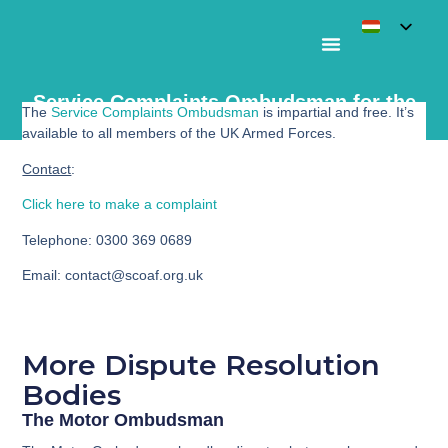
Service Complaints Ombudsman for the
The
Service Complaints Ombudsman
is impartial and free. It’s
Armed Forces
available to all members of the UK Armed Forces.
Contact
:
Click here to make a complaint
Telephone
: 0300 369 0689
Email
: contact@scoaf.org.uk
More Dispute Resolution
Bodies
The Motor Ombudsman