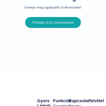
Ismerje meg ügykezelő szoftverünket!
Próbálja Ki Az OmbuDesket
Gyors
Funkciók
Kapcsolatfelvétel
Linkek
Ausztria