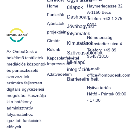
Ügyintézési
Home
Haymerlegasse 32
űrlapok
A-1160 Bécs
Funkciók
Dashboard
Telefon: +43 1 375
Ajánlatok
0204
Jóváhagyási
projektjeink
folyamatok
Németország
Címtár
Kimutatások
Kronstadter utca 4
Rólunk
Telefon: +49 89
Az OmbuDesk a
Szövegsablonok
954571810
bekéltető testületek,
Kapcsolatfelvétel
MI-alapú
Impresszum
mediációs központok
e-mail:
integrációk
és panaszkezelő
Adatvédelem
office@ombudesk.com
szervezetek
Barrierefreiheit
számára fejlesztett
Nyitva tartás
:
digitális ügykezelési
Hétfő - Péntek 09:00
megoldás. Használja
- 17:00
ki a hatékony,
adminisztratív
folyamataihoz
igazított funkcióink
előnyeit.