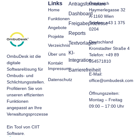
Links
Österreich
Antragsformulare
Home
Haymerlegasse 32
Dashboard
A-1160 Wien
Funktionen
Telefon: +43 1 375
Freigabeprozesse
Angebote
0204
Reports
Projekte
Deutschland
Textvorlagen
Verzeichnis
Kronstadter Straße 4
KI-
Über uns
Telefon: +49 89
OmbuDesk ist die
Integration
954571810
digitale
Kontakt
Impressum
Softwarelösung für
Barrierefreiheit
E-Mail:
Ombuds- und
Datenschutz
office@ombudesk.com
Schlichtungsstellen.
Profitieren Sie von
Öffnungszeiten
:
unseren effizienten
Montag – Freitag
Funktionen
09:00 – 17:00 Uhr​
angepasst an Ihre
Verwaltungsprozesse.
Ein Tool von CIIT
Software.