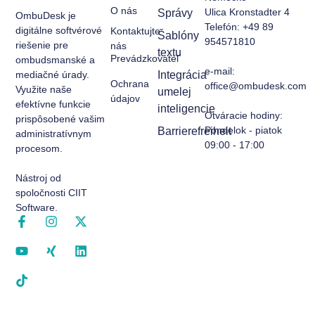
O nás
Ulica Kronstadter 4
Správy
OmbuDesk je
Telefón: +49 89
digitálne softvérové
Kontaktujte
Šablóny
954571810
riešenie pre
nás
textu
Prevádzkovateľ
ombudsmanské a
e-mail:
mediačné úrady.
Integrácia
Ochrana
office@ombudesk.com
Využite naše
umelej
údajov
efektívne funkcie
inteligencie
Otváracie hodiny
:
prispôsobené vašim
Pondelok - piatok
Barrierefreiheit
administratívnym
09:00 - 17:00
procesom.
Nástroj od
spoločnosti CIIT
Software.