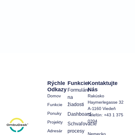
Rýchle
Funkcie
Kontaktujte
Odkazy
Nás
Formuláre
Domov
Rakúsko
na
Haymerlegasse 32
žiadosti
Funkcie
A-1160 Viedeň
Ponuky
Dashboard
Telefón: +43 1 375
0204
Projekty
Schvaľovacie
Adresár
procesy
Nemecko