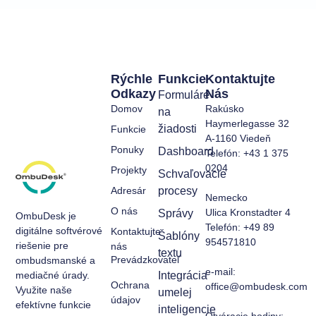
Rýchle
Funkcie
Kontaktujte
Odkazy
Nás
Formuláre
Domov
Rakúsko
na
Haymerlegasse 32
žiadosti
Funkcie
A-1160 Viedeň
Ponuky
Dashboard
Telefón: +43 1 375
0204
Projekty
Schvaľovacie
Adresár
procesy
Nemecko
O nás
Ulica Kronstadter 4
Správy
OmbuDesk je
Telefón: +49 89
digitálne softvérové
Kontaktujte
Šablóny
954571810
riešenie pre
nás
textu
Prevádzkovateľ
ombudsmanské a
e-mail:
mediačné úrady.
Integrácia
Ochrana
office@ombudesk.com
Využite naše
umelej
údajov
efektívne funkcie
inteligencie