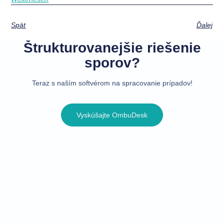
Späť
Ďalej
Štrukturovanejšie riešenie
sporov?
Teraz s naším softvérom na spracovanie prípadov!
Vyskúšajte OmbuDesk