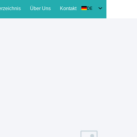
DE
erzeichnis
Über Uns
Kontakt
EN
HU
SK
FR